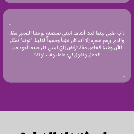
"
ذاب قلبي بينما كنت أشاهد ابنتي تستمتع بوقتنا القصير معًا،
والذي برغم قصره إلا أنه كان قيّماً ومفيداً لكلينا. "توتة" تمثّل
الآن وقتنا الخاص معًا. تركض إليّ ابنتي كل عندما أعود من
العمل وتقول لي: ماما، وقت توتة؟
"