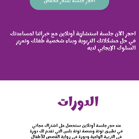
احجز جلسة بسعر مخفض
احجز الآن جلسة استشارية أونلاين مع خبرائنا لمساعدتك
في حل مشكلاتك التربوية وبناء شخصية طفلك وتعزيز
السلوك الإيجابي لديه
الدورات
عند حجز جلسة أونلاين ستحصل على اشتراك مجاني
في تطبيق توتة ومنصة توتة بلس التي تقدم لك دورة
في التربية الواعية ودورة في رواية القصص للأطفال