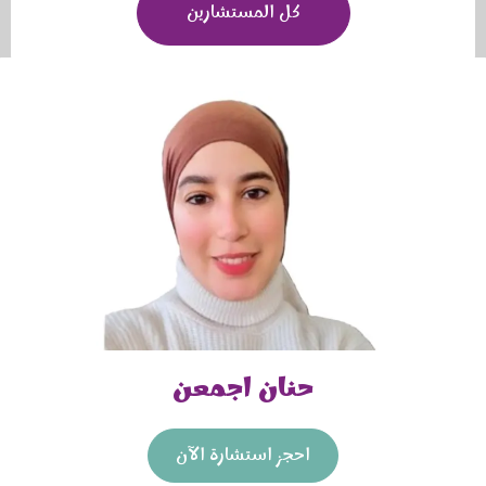
كل المستشارين
حنان اجمعن
احجز استشارة الآن