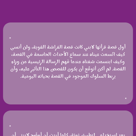
"
أول قصة قرأتها لابني كانت قصة الفراشة القوية، ولن أنسى
كيف اتّسعت عيناه عند سماع الأحداث الحاسمة في القصة،
وكيف ابتسمت شفتاه عندما فَهِم الرسالة الرئيسية من وراء
القصة. لم أكن أتوقّع أن يكون للقصص هذا التأثير عليه، وأن
يربط السلوك الموجود في القصة بحياته اليومية.
"
"
بعد استخدامي لتطبيق توتة، كلما أردت أن أوضّح لابنتي أن